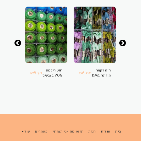
0
₪
חוט רקמה
חוט ריקמה
אונייה
₪
8.70
₪
6.00
מולינה DMC
VOG בצבעים
בצבעים
שונים
שונים
בית
אודות
חנות
תראו מה אני תפרתי
מאמרים
עוד