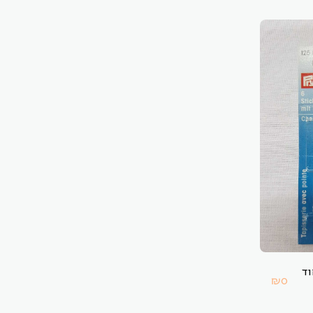
וד
₪
0