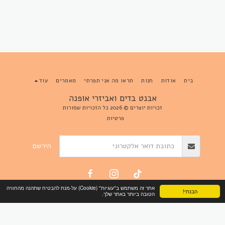
בית
אודות
חנות
תראו מה אני תפרתי
מאמרים
עוד
אבנט בדים ואביזרי אופנה
זכויות יוצרים © 2026 כל הזכויות שמורות
פרטיות
הירשם
אתר זה משתמש ב"עוגיות" (Cookie) על-מנת להבטיח שתהנה מהחוויה
הבנתי!
הטובה ביותר באתר שלך.