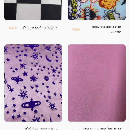
אריג כותנה פוליאסטר
48
₪
אריג כותנה 100% שחור לבן
₪
49
קומיקס
בד פודאנג׳ עומד בוורוד ביבי
בד פוליאסטר סגול לילה