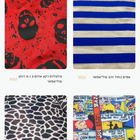
32
₪
גולגולות רקע אדום 1.5 מ רוחב
פסים כחול זהב פוליאסטר
₪
32
פוליאסטר