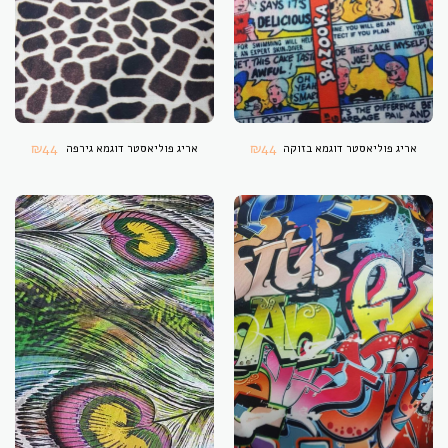
₪
44
₪
44
אריג פוליאסטר דוגמא בזוקה
אריג פוליאסטר דוגמא גירפה