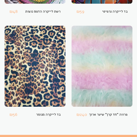
₪
48
₪
59
בד לייקרה גרפיטי
רשת לייקרה הדפס נוצות
₪
56
₪
240
פרווה "חד קרן" שיער ארוך
בד לייקרה מנומר