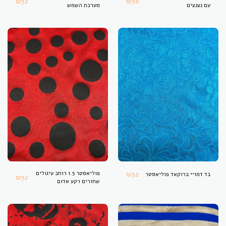
₪
32
₪
38
עם נצנצים
מערכת השמש
32
₪
פוליאסטר 1.5 רוחב עיגולים
בד דמויי ברוקאד פוליאסטר
₪
32
שחורים רקע אדום