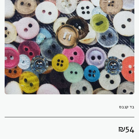
בד קנבס
₪
54