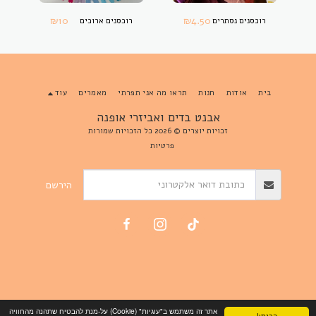
₪
10
₪
4.50
רוכסנים נסתרים
רוכסנים ארוכים
בית
אודות
חנות
תראו מה אני תפרתי
מאמרים
עוד
אבנט בדים ואביזרי אופנה
זכויות יוצרים © 2026 כל הזכויות שמורות
פרטיות
הירשם
אתר זה משתמש ב"עוגיות" (Cookie) על-מנת להבטיח שתהנה מהחוויה
הבנתי!