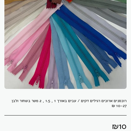
10-27 ₪
₪
10