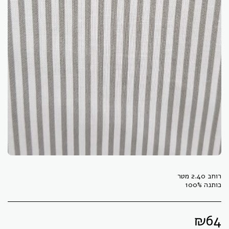
כותנה 100%
₪
64